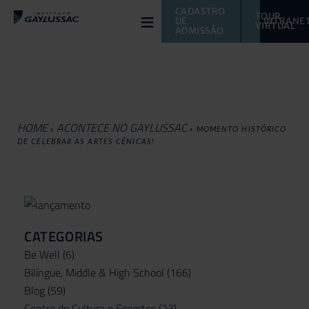
≡
CADASTRO 
TOUR 
DE 
INTRANE
VIRTUAL 
ADMISSÃO
HOME
ACONTECE NO GAYLUSSAC
»
»
MOMENTO HISTÓRICO
DE CELEBRAR AS ARTES CÊNICAS!
CATEGORIAS
Be Well
(6)
Bilíngue, Middle & High School
(166)
Blog
(59)
Centro de Cultura e Esportes
(23)