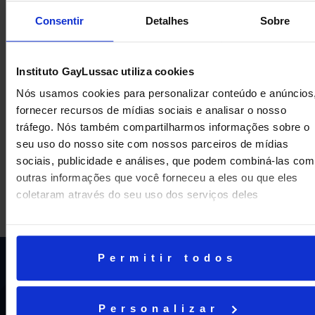
Consentir
Detalhes
Sobre
Instituto GayLussac utiliza cookies
Nós usamos cookies para personalizar conteúdo e anúncios
fornecer recursos de mídias sociais e analisar o nosso
tráfego. Nós também compartilharmos informações sobre o
ANTERIOR
PRÓXIMA
seu uso do nosso site com nossos parceiros de mídias
Teste de imagem por uma cidade antirracista!
Crazy Hair Day 2022
sociais, publicidade e análises, que podem combiná-las com
outras informações que você forneceu a eles ou que eles
coletaram através do seu uso dos serviços deles
Permitir todos
Personalizar