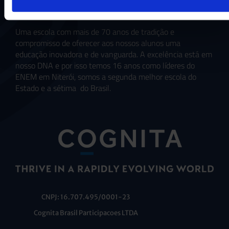
Uma escola com mais de 70 anos de tradição e
compromisso de oferecer aos nossos alunos uma
educação inovadora e de vanguarda. A excelência está em
nosso DNA e por isso temos 16 anos como líderes do
ENEM em Niterói, somos a segunda melhor escola do
Estado e a sétima do Brasil.
CNPJ: 16.707.495/0001-23
Cognita Brasil Participacoes LTDA