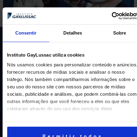
Consentir
Detalhes
Sobre
Instituto GayLussac utiliza cookies
Nós usamos cookies para personalizar conteúdo e anúncios
fornecer recursos de mídias sociais e analisar o nosso
Uma escola com mais de 70 anos de tradição e
tráfego. Nós também compartilharmos informações sobre o
compromisso de oferecer aos nossos alunos uma
seu uso do nosso site com nossos parceiros de mídias
educação inovadora e de vanguarda. A excelência está em
sociais, publicidade e análises, que podem combiná-las com
nosso DNA e por isso temos 16 anos como líderes do
outras informações que você forneceu a eles ou que eles
ENEM em Niterói, somos a segunda melhor escola do
coletaram através do seu uso dos serviços deles
Estado e a sétima do Brasil.
Permitir todos