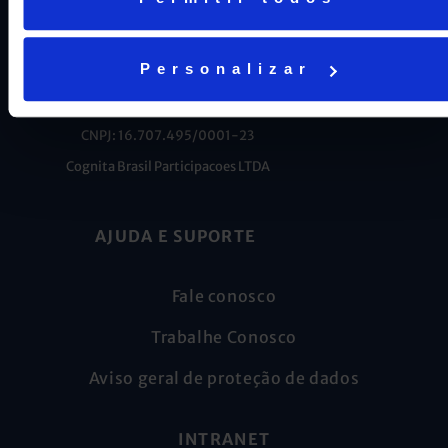
Personalizar
CNPJ: 16.707.495/0001-23
Cognita Brasil Participacoes LTDA
AJUDA E SUPORTE
Fale conosco
Trabalhe Conosco
Aviso geral de proteção de dados
INTRANET