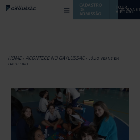
≡
CADASTRO 
TOUR 
DE 
INTRANE
VIRTUAL 
ADMISSÃO
HOME
ACONTECE NO GAYLUSSAC
»
»
JÚLIO VERNE EM
TABULEIRO