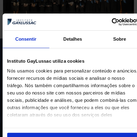
Consentir
Detalhes
Sobre
Instituto GayLussac utiliza cookies
Nós usamos cookies para personalizar conteúdo e anúncios
fornecer recursos de mídias sociais e analisar o nosso
tráfego. Nós também compartilharmos informações sobre o
Uma escola com mais de 70 anos de tradição e
seu uso do nosso site com nossos parceiros de mídias
compromisso de oferecer aos nossos alunos uma
sociais, publicidade e análises, que podem combiná-las com
educação inovadora e de vanguarda. A excelência está em
outras informações que você forneceu a eles ou que eles
nosso DNA e por isso temos 16 anos como líderes do
coletaram através do seu uso dos serviços deles
ENEM em Niterói, somos a segunda melhor escola do
Estado e a sétima do Brasil.