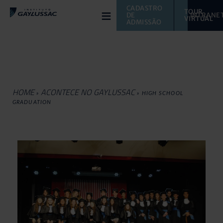
≡
CADASTRO 
TOUR 
DE 
INTRANE
VIRTUAL 
ADMISSÃO
HOME
ACONTECE NO GAYLUSSAC
»
»
HIGH SCHOOL
GRADUATION