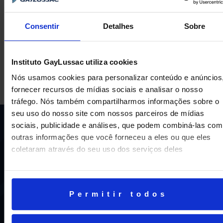
Consentir
Detalhes
Sobre
Instituto GayLussac utiliza cookies
Nós usamos cookies para personalizar conteúdo e anúncios
fornecer recursos de mídias sociais e analisar o nosso
tráfego. Nós também compartilharmos informações sobre o
seu uso do nosso site com nossos parceiros de mídias
sociais, publicidade e análises, que podem combiná-las com
outras informações que você forneceu a eles ou que eles
coletaram através do seu uso dos serviços deles
Uma escola com mais de 70 anos de tradição e
Permitir todos
compromisso de oferecer aos nossos alunos uma
educação inovadora e de vanguarda. A excelência está em