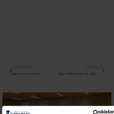
ANTERIOR
PRÓXIMA
Arco íris no prato!
Jogos Olímpicos do GayLussac!