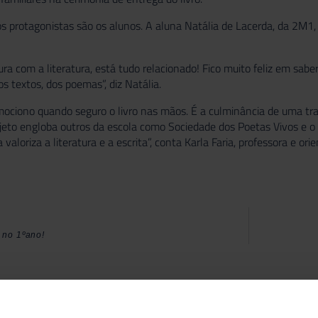
s protagonistas são os alunos. A aluna Natália de Lacerda, da 2M1, i
ura com a literatura, está tudo relacionado! Fico muito feliz em sa
os textos, dos poemas”, diz Natália.
ciono quando seguro o livro nas mãos. É a culminância de uma traj
ojeto engloba outros da escola como Sociedade dos Poetas Vivos e o
 valoriza a literatura e a escrita”, conta Karla Faria, professora e o
 no 1ºano!