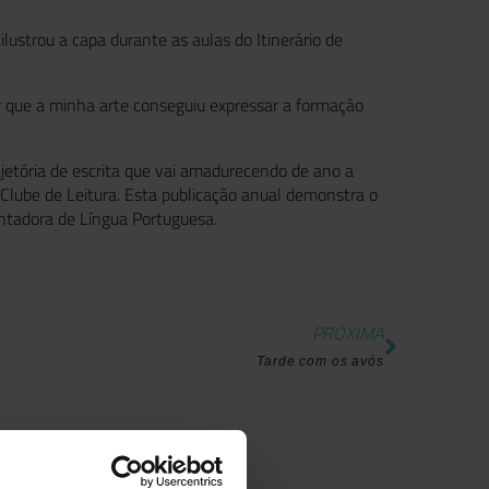
lustrou a capa durante as aulas do Itinerário de
ber que a minha arte conseguiu expressar a formação
etória de escrita que vai amadurecendo de ano a
 Clube de Leitura. Esta publicação anual demonstra o
rientadora de Língua Portuguesa.
PRÓXIMA
Tarde com os avós