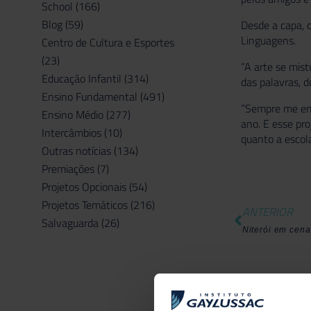
School
(166)
Blog
(59)
Desde a capa, o
Linguagens.
Centro de Cultura e Esportes
(23)
“A arte se mist
Educação Infantil
(314)
das palavras, d
Ensino Fundamental
(491)
“Sempre me emo
Ensino Médio
(277)
ano. E esse pr
Intercâmbios
(10)
quanto a escola
Outras notícias
(134)
Premiações
(7)
Projetos Opcionais
(54)
Projetos Temáticos
(216)
ANTERIOR
Salvaguarda
(26)
Niterói em cena