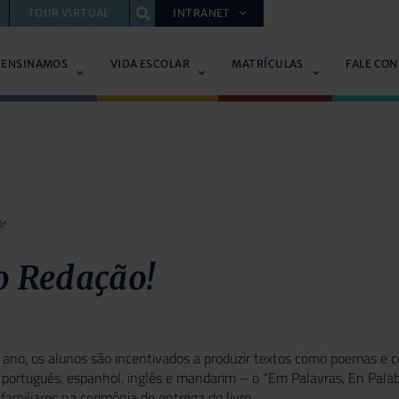
TOUR VIRTUAL
INTRANET
 ENSINAMOS
VIDA ESCOLAR
MATRÍCULAS
FALE CO
O!
o Redação!
 ano, os alunos são incentivados a produzir textos como poemas e c
 português, espanhol, inglês e mandarim – o “Em Palavras, En Pala
familiares na cerimônia de entrega do livro.