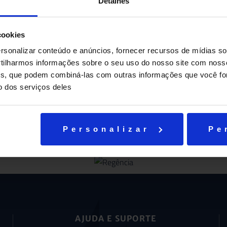
Detalhes
cookies
sonalizar conteúdo e anúncios, fornecer recursos de mídias soc
ilharmos informações sobre o seu uso do nosso site com noss
ises, que podem combiná-las com outras informações que você fo
o dos serviços deles
e World's Fair!
Personalizar
Pe
AJUDA E SUPORTE