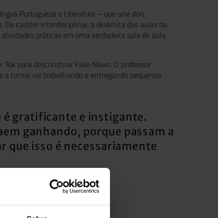
Língua Portuguesa e Literatura – que une dois
 De caráter interdisciplinar, a dinâmica das aulas da
atividades práticas em uma verdadeira sala de aula
k Tok para desconstruir Fake News. O professor
 e a turma vai trabalhando e entregando pequenos
 é gratificante e instigante.
saem ganhando, porque passam a
r que isso é necessariamente