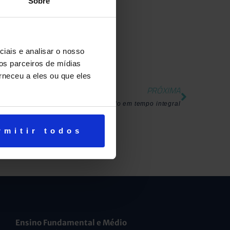
Sobre
iais e analisar o nosso
os parceiros de mídias
rneceu a eles ou que eles
PRÓXIMA
Aprendizado em tempo integral
rmitir todos
Ensino Fundamental e Médio