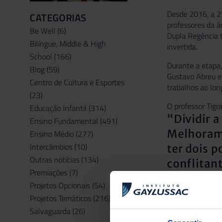
Desde 2016, a 2ª
CATEGORIAS
professores da á
Be Well
(6)
Dupla Regência t
Bilíngue, Middle & High
invertida.
School
(166)
Durante a etapa,
Blog
(59)
Gustavo Abreu ex
Centro de Cultura e Esportes
trabalhos ao lon
(23)
O professor Tigr
Educação Infantil
(314)
“Dividir a
Ensino Fundamental
(491)
Melhoramo
Ensino Médio
(277)
Intercâmbios
(10)
ter dois 
Outras notícias
(134)
conflitan
Premiações
(7)
Projetos Opcionais
(54)
Projetos Temáticos
(216)
Salvaguarda
(26)