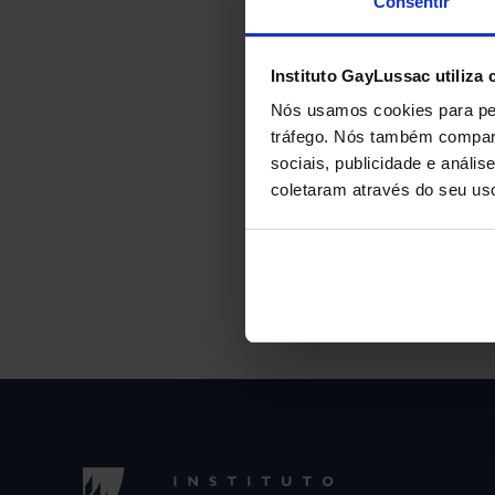
Consentir
Instituto GayLussac utiliza 
Nós usamos cookies para per
tráfego. Nós também compart
sociais, publicidade e anál
coletaram através do seu us
ANTERIOR
Fun Friday at th