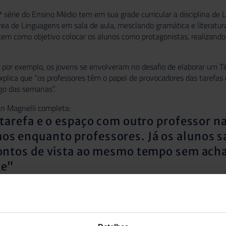
 série do Ensino Médio tem em sua grade curricular a disciplina de 
rea de Linguagens em sala de aula, mesclando gramática e literatura.
em como objetivo colocar os alunos como protagonistas, realizando 
 por exemplo, os jovens se envolveram no desafio de elaborar um Ti
plica que “os professores têm o papel de provocadores das tarefas
go das semanas”.
an Magnelli completa:
 tarefa e o espaço com outro professor na
s enquanto professores. Já os alunos 
pontos de vista ao mesmo tempo sem acha
te”