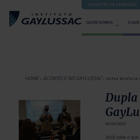
CADASTRO DE ADMISSÃO
QUEM SOMOS
O QUE
HOME
ACONTECE NO GAYLUSSAC
»
»
DUPLA REGÊNCIA 
Dupla 
GayLu
06/04/2022
Você sabe o que