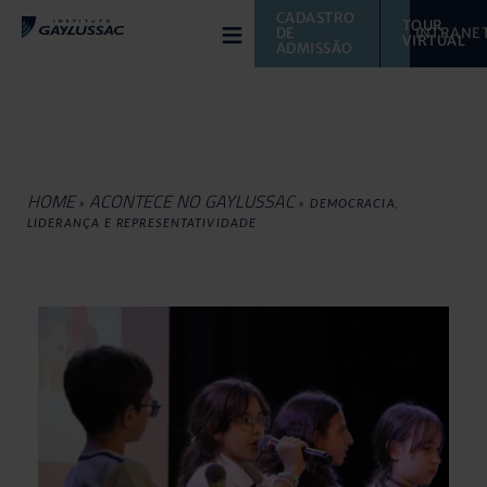
≡
CADASTRO 
TOUR 
DE 
INTRANE
VIRTUAL 
ADMISSÃO
HOME
ACONTECE NO GAYLUSSAC
»
»
DEMOCRACIA,
LIDERANÇA E REPRESENTATIVIDADE