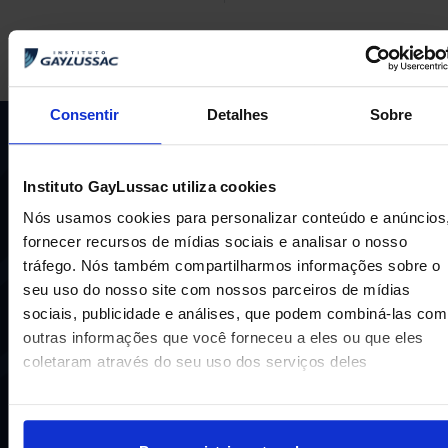
Consentir
Detalhes
Sobre
Instituto GayLussac utiliza cookies
Nós usamos cookies para personalizar conteúdo e anúncios
fornecer recursos de mídias sociais e analisar o nosso
tráfego. Nós também compartilharmos informações sobre o
Uma escola com mais de 70 anos de tradição e
seu uso do nosso site com nossos parceiros de mídias
compromisso de oferecer aos nossos alunos uma
sociais, publicidade e análises, que podem combiná-las com
educação inovadora e de vanguarda. A excelência está em
nosso DNA e por isso temos 16 anos como líderes do
outras informações que você forneceu a eles ou que eles
ENEM em Niterói, somos a segunda melhor escola do
coletaram através do seu uso dos serviços deles
Estado e a sétima do Brasil.