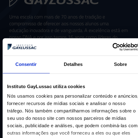
Uma escola com mais de 70 anos de tradição e
compromisso de oferecer aos nossos alunos uma
educação inovadora e de vanguarda. A excelência está em
nosso DNA e por isso temos 16 anos como líderes do
ENEM em Niterói, somos a segunda melhor escola do
Estado e a sétima do Brasil.
Consentir
Detalhes
Sobre
Instituto GayLussac utiliza cookies
Nós usamos cookies para personalizar conteúdo e anúncios
fornecer recursos de mídias sociais e analisar o nosso
tráfego. Nós também compartilharmos informações sobre o
CNPJ: 16.707.495/0001-23
seu uso do nosso site com nossos parceiros de mídias
sociais, publicidade e análises, que podem combiná-las com
Cognita Brasil Participacoes LTDA
outras informações que você forneceu a eles ou que eles