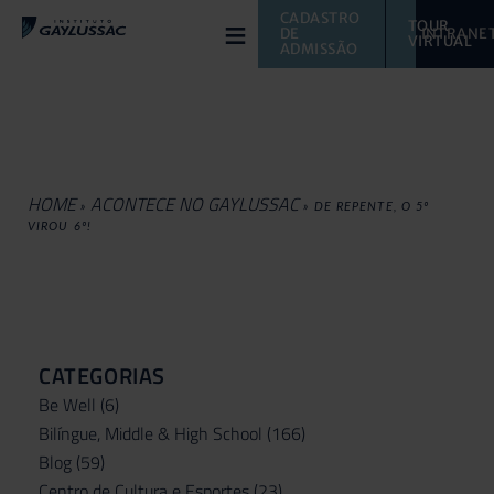
≡
CADASTRO 
TOUR 
DE 
INTRANE
VIRTUAL 
ADMISSÃO
HOME
ACONTECE NO GAYLUSSAC
»
»
DE REPENTE, O 5º
VIROU 6º!
CATEGORIAS
Be Well
(6)
Bilíngue, Middle & High School
(166)
Blog
(59)
Centro de Cultura e Esportes
(23)