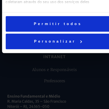
coletaram através do seu uso dos serviços deles
AJUDA E SUPORTE
Fale conosco
Permitir todos
Trabalhe Conosco
Personalizar
Aviso geral de proteção de dados
INTRANET
Alunos e Responsáveis
Professores
Ensino Fundamental e Médio
R. Maria Caldas, 35 – São Francisco
Niterói – RJ, 24365-050