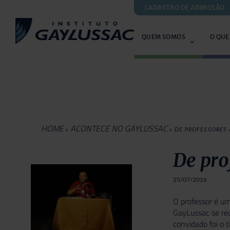
CADASTRO DE ADMISSÃO
QUEM SOMOS
O QUE
HOME
ACONTECE NO GAYLUSSAC
»
»
DE PROFESSORES
De pro
25/07/2016
O professor é um
GayLussac se reu
convidado foi o 