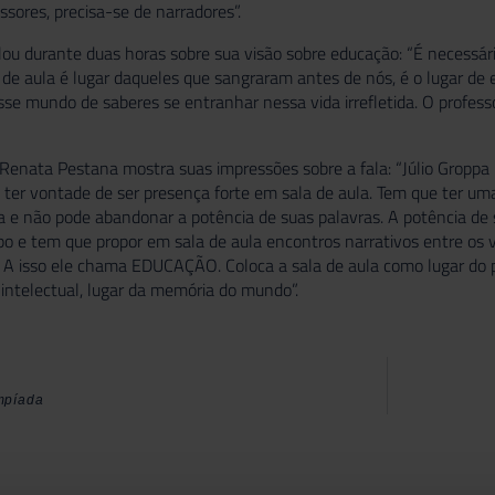
essores, precisa-se de narradores”.
lou durante duas horas sobre sua visão sobre educação: “É necessá
la de aula é lugar daqueles que sangraram antes de nós, é o lugar d
esse mundo de saberes se entranhar nessa vida irrefletida. O profess
enata Pestana mostra suas impressões sobre a fala: “Júlio Groppa 
a ter vontade de ser presença forte em sala de aula. Tem que ter um
la e não pode abandonar a potência de suas palavras. A potência de 
o e tem que propor em sala de aula encontros narrativos entre os v
. A isso ele chama EDUCAÇÃO. Coloca a sala de aula como lugar 
intelectual, lugar da memória do mundo”.
mpíada