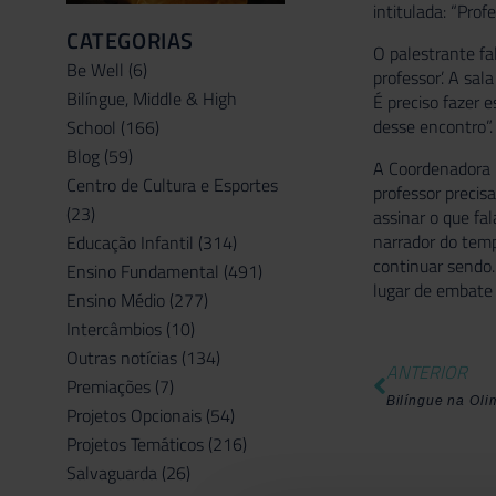
intitulada: “Prof
CATEGORIAS
O palestrante fa
Be Well
(6)
professor’. A sa
Bilíngue, Middle & High
É preciso fazer 
desse encontro”.
School
(166)
Blog
(59)
A Coordenadora R
Centro de Cultura e Esportes
professor precis
(23)
assinar o que fa
narrador do temp
Educação Infantil
(314)
continuar sendo
Ensino Fundamental
(491)
lugar de embate 
Ensino Médio
(277)
Intercâmbios
(10)
Outras notícias
(134)
ANTERIOR
Premiações
(7)
Bilíngue na Oli
Projetos Opcionais
(54)
Projetos Temáticos
(216)
Salvaguarda
(26)