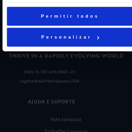
ENEM em Niterói, somos a segunda melhor escola do
Estado e a sétima do Brasil.
Permitir todos
Personalizar
CNPJ: 16.707.495/0001-23
Cognita Brasil Participacoes LTDA
AJUDA E SUPORTE
Fale conosco
Trabalhe Conosco