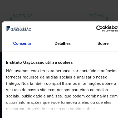
ANTERIOR
PRÓXIMA
Copa GayLussac
Festa das Cores
Consentir
Detalhes
Sobre
Instituto GayLussac utiliza cookies
Nós usamos cookies para personalizar conteúdo e anúncios
fornecer recursos de mídias sociais e analisar o nosso
tráfego. Nós também compartilharmos informações sobre o
seu uso do nosso site com nossos parceiros de mídias
sociais, publicidade e análises, que podem combiná-las com
Uma escola com mais de 70 anos de tradição e
compromisso de oferecer aos nossos alunos uma
outras informações que você forneceu a eles ou que eles
educação inovadora e de vanguarda. A excelência está em
coletaram através do seu uso dos serviços deles
nosso DNA e por isso temos 16 anos como líderes do