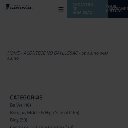
≡
CADASTRO 
TOUR 
DE 
INTRANE
VIRTUAL 
ADMISSÃO
HOME
ACONTECE NO GAYLUSSAC
»
»
DE ALUNO PARA
ALUNO
CATEGORIAS
Be Well
(6)
Bilíngue, Middle & High School
(166)
Blog
(59)
Centro de Cultura e Esportes
(23)