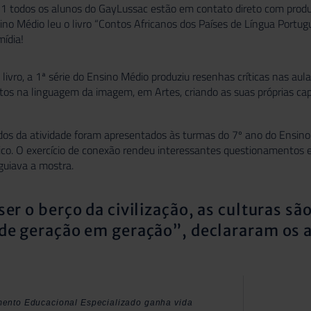
21 todos os alunos do GayLussac estão em contato direto com produ
sino Médio leu o livro “Contos Africanos dos Países de Língua Port
mídia!
 livro, a 1ª série do Ensino Médio produziu resenhas críticas nas aul
tos na linguagem da imagem, em Artes, criando as suas próprias cap
dos da atividade foram apresentados às turmas do 7º ano do Ensino
co. O exercício de conexão rendeu interessantes questionamentos e
guiava a mostra.
er o berço da civilização, as culturas sã
de geração em geração”, declararam os a
mento Educacional Especializado ganha vida