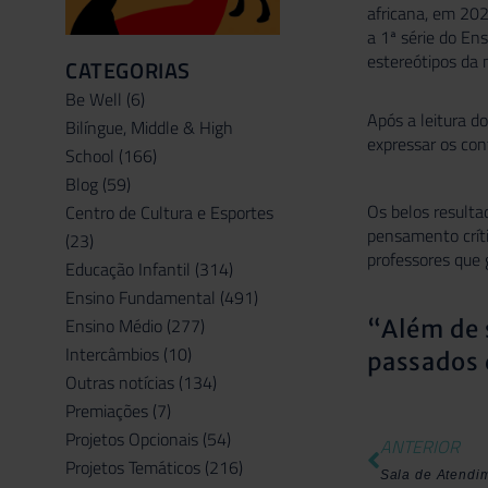
africana, em 20
a 1ª série do En
estereótipos da 
CATEGORIAS
Be Well
(6)
Após a leitura do
Bilíngue, Middle & High
expressar os con
School
(166)
Blog
(59)
Os belos resulta
Centro de Cultura e Esportes
pensamento críti
(23)
professores que 
Educação Infantil
(314)
Ensino Fundamental
(491)
Ensino Médio
(277)
“Além de s
Intercâmbios
(10)
passados 
Outras notícias
(134)
Premiações
(7)
Projetos Opcionais
(54)
ANTERIOR
Projetos Temáticos
(216)
Sala de Atendi