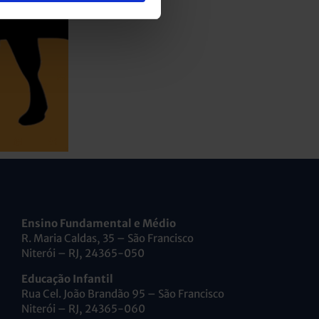
Ensino Fundamental e Médio
R. Maria Caldas, 35 – São Francisco
Niterói – RJ, 24365-050
Educação Infantil
Rua Cel. João Brandão 95 – São Francisco
Niterói – RJ, 24365-060