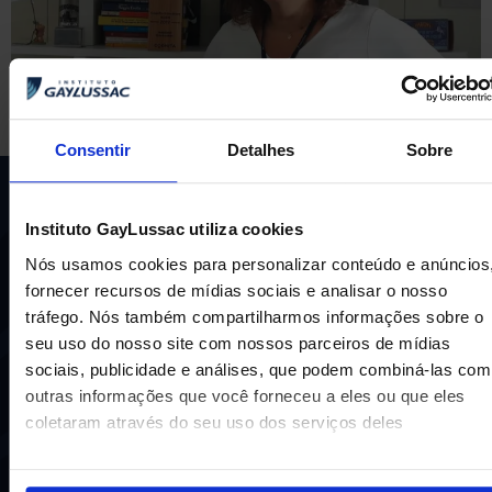
Consentir
Detalhes
Sobre
Instituto GayLussac utiliza cookies
Nós usamos cookies para personalizar conteúdo e anúncios
fornecer recursos de mídias sociais e analisar o nosso
tráfego. Nós também compartilharmos informações sobre o
seu uso do nosso site com nossos parceiros de mídias
Uma escola com mais de 70 anos de tradição e
compromisso de oferecer aos nossos alunos uma
sociais, publicidade e análises, que podem combiná-las com
educação inovadora e de vanguarda. A excelência está em
outras informações que você forneceu a eles ou que eles
nosso DNA e por isso temos 16 anos como líderes do
coletaram através do seu uso dos serviços deles
ENEM em Niterói, somos a segunda melhor escola do
Estado e a sétima do Brasil.