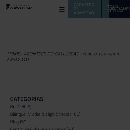
≡
CADASTRO 
TOUR 
DE 
INTRANE
VIRTUAL 
ADMISSÃO
HOME
ACONTECE NO GAYLUSSAC
»
»
COGNITA EDUCATION
AWARD 2017
CATEGORIAS
Be Well
(6)
Bilíngue, Middle & High School
(166)
Blog
(59)
Centro de Cultura e Esportes
(23)