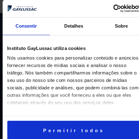
Consentir
Detalhes
Sobre
Instituto GayLussac utiliza cookies
Nós usamos cookies para personalizar conteúdo e anúncios
fornecer recursos de mídias sociais e analisar o nosso
Uma escola com mais de 70 anos de tradição e
compromisso de oferecer aos nossos alunos uma
tráfego. Nós também compartilharmos informações sobre o
educação inovadora e de vanguarda. A excelência está em
seu uso do nosso site com nossos parceiros de mídias
nosso DNA e por isso temos 16 anos como líderes do
sociais, publicidade e análises, que podem combiná-las com
ENEM em Niterói, somos a segunda melhor escola do
outras informações que você forneceu a eles ou que eles
Estado e a sétima do Brasil.
coletaram através do seu uso dos serviços deles
Permitir todos