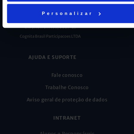
Personalizar
CNPJ: 16.707.495/0001-23
Cognita Brasil Participacoes LTDA
AJUDA E SUPORTE
Fale conosco
Trabalhe Conosco
Aviso geral de proteção de dados
INTRANET
Alunos e Responsáveis