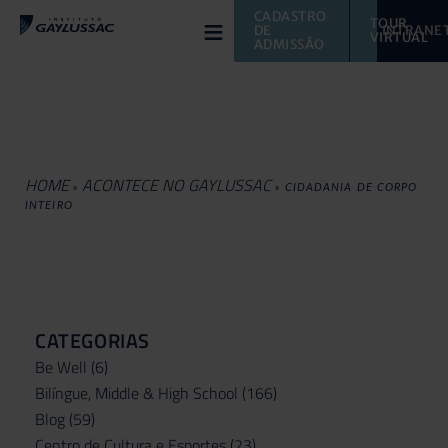
≡
CADASTRO 
TOUR 
DE 
INTRANE
VIRTUAL 
ADMISSÃO
HOME
ACONTECE NO GAYLUSSAC
»
»
CIDADANIA DE CORPO
INTEIRO
CATEGORIAS
Be Well
(6)
Bilíngue, Middle & High School
(166)
Blog
(59)
Centro de Cultura e Esportes
(23)