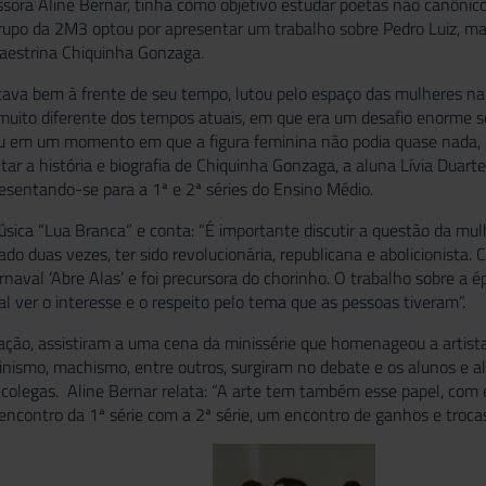
essora Aline Bernar, tinha como objetivo estudar poetas não canôni
grupo da 2M3 optou por apresentar um trabalho sobre Pedro Luiz, ma
aestrina Chiquinha Gonzaga.
stava bem à frente de seu tempo, lutou pelo espaço das mulheres 
muito diferente dos tempos atuais, em que era um desafio enorme s
u em um momento em que a figura feminina não podia quase nada, m
ar a história e biografia de Chiquinha Gonzaga, a aluna Lívia Dua
esentando-se para a 1ª e 2ª séries do Ensino Médio.
úsica “Lua Branca” e conta: “É importante discutir a questão da mul
ciado duas vezes, ter sido revolucionária, republicana e abolicionis
naval ‘Abre Alas’ e foi precursora do chorinho. O trabalho sobre a
al ver o interesse e o respeito pelo tema que as pessoas tiveram”.
ção, assistiram a uma cena da minissérie que homenageou a artist
inismo, machismo, entre outros, surgiram no debate e os alunos e alu
s colegas. Aline Bernar relata: “A arte tem também esse papel, co
encontro da 1ª série com a 2ª série, um encontro de ganhos e troca