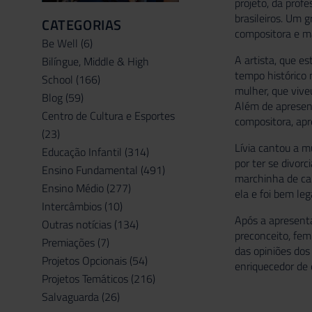
projeto, da prof
brasileiros. Um 
CATEGORIAS
compositora e m
Be Well
(6)
A artista, que e
Bilíngue, Middle & High
tempo histórico 
School
(166)
mulher, que vive
Blog
(59)
Além de apresent
Centro de Cultura e Esportes
compositora, apr
(23)
Lívia cantou a m
Educação Infantil
(314)
por ter se divor
Ensino Fundamental
(491)
marchinha de car
Ensino Médio
(277)
ela e foi bem leg
Intercâmbios
(10)
Após a apresenta
Outras notícias
(134)
preconceito, fem
Premiações
(7)
das opiniões do
Projetos Opcionais
(54)
enriquecedor de 
Projetos Temáticos
(216)
Salvaguarda
(26)