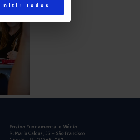
rmitir todos
Ensino Fundamental e Médio
R. Maria Caldas, 35 – São Francisco
Niterói – RJ, 24365-050