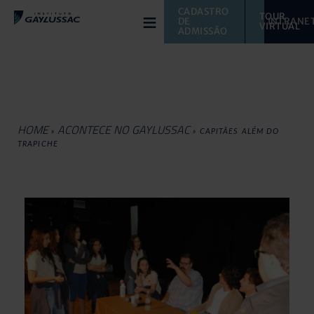
≡
CADASTRO 
TOUR 
DE 
INTRANE
VIRTUAL 
ADMISSÃO
HOME
ACONTECE NO GAYLUSSAC
»
»
CAPITÃES ALÉM DO
TRAPICHE