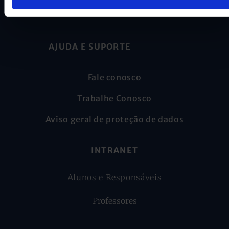
Cognita Brasil Participacoes LTDA
AJUDA E SUPORTE
Fale conosco
Trabalhe Conosco
Aviso geral de proteção de dados
INTRANET
Alunos e Responsáveis
Professores