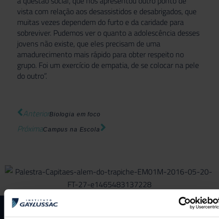
a questão social, que nos apresentou outro ponto de
vista com relação aos desassistidos e desabrigados, que
muitas vezes dependem do furto e da caridade para
sobreviver. Pudemos ver o quanto a adolescência desses
jovens não existe, que eles precisam de uma
amadurecimento mais rápido para obter respeito no
grupo. Foi um exercício de empatia, de se colocar na pele
do outro”.
Anterior
Biologia em foco
Próxima
Campus na Escola