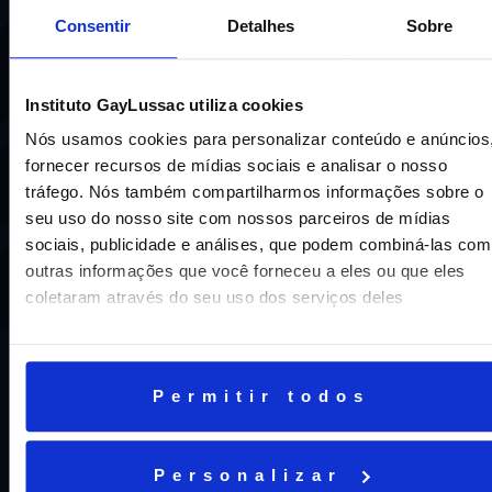
Consentir
Detalhes
Sobre
Instituto GayLussac utiliza cookies
Uma escola com mais de 70 anos de tradição e
Nós usamos cookies para personalizar conteúdo e anúncios
compromisso de oferecer aos nossos alunos uma
fornecer recursos de mídias sociais e analisar o nosso
educação inovadora e de vanguarda. A excelência está em
tráfego. Nós também compartilharmos informações sobre o
nosso DNA e por isso temos 16 anos como líderes do
seu uso do nosso site com nossos parceiros de mídias
ENEM em Niterói, somos a segunda melhor escola do
sociais, publicidade e análises, que podem combiná-las com
Estado e a sétima do Brasil.
outras informações que você forneceu a eles ou que eles
coletaram através do seu uso dos serviços deles
Permitir todos
Personalizar
CNPJ: 16.707.495/0001-23