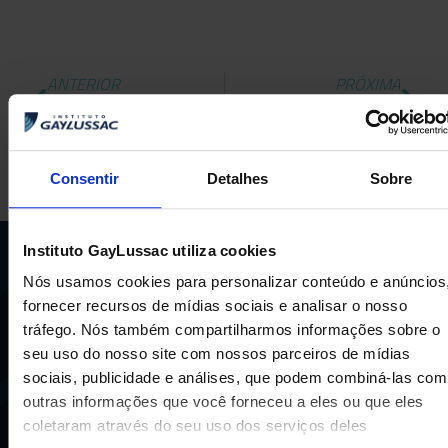
ANTERIOR
PRÓXIMA
Esporte em família
O julgamento de Sócrates
Consentir
Detalhes
Sobre
Instituto GayLussac utiliza cookies
Nós usamos cookies para personalizar conteúdo e anúncios
fornecer recursos de mídias sociais e analisar o nosso
tráfego. Nós também compartilharmos informações sobre o
seu uso do nosso site com nossos parceiros de mídias
sociais, publicidade e análises, que podem combiná-las com
Uma escola com mais de 70 anos de tradição e
outras informações que você forneceu a eles ou que eles
compromisso de oferecer aos nossos alunos uma
coletaram através do seu uso dos serviços deles
educação inovadora e de vanguarda. A excelência está em