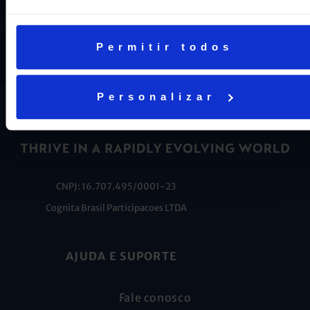
nosso DNA e por isso temos 16 anos como líderes do
ENEM em Niterói, somos a segunda melhor escola do
Estado e a sétima do Brasil.
Permitir todos
Personalizar
CNPJ: 16.707.495/0001-23
Cognita Brasil Participacoes LTDA
AJUDA E SUPORTE
Fale conosco