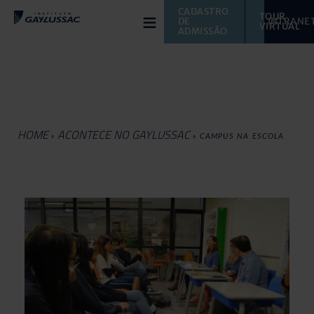
≡
CADASTRO 
TOUR 
DE 
INTRANE
VIRTUAL 
ADMISSÃO
HOME
ACONTECE NO GAYLUSSAC
»
»
CAMPUS NA ESCOLA