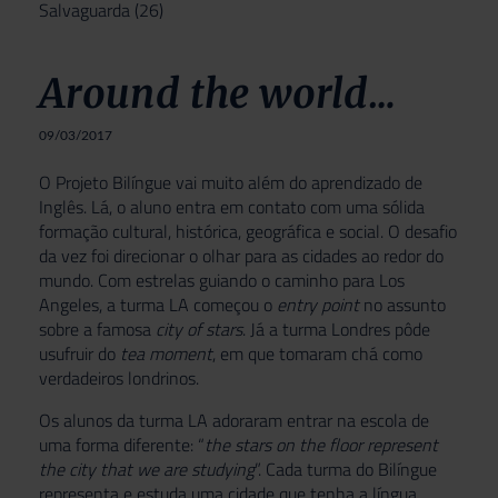
Salvaguarda
(26)
Around the world…
09/03/2017
O Projeto Bilíngue vai muito além do aprendizado de
Inglês. Lá, o aluno entra em contato com uma sólida
formação cultural, histórica, geográfica e social. O desafio
da vez foi direcionar o olhar para as cidades ao redor do
mundo. Com estrelas guiando o caminho para Los
Angeles, a turma LA começou o
entry point
no assunto
sobre a famosa
city of stars
. Já a turma Londres pôde
usufruir do
tea moment
, em que tomaram chá como
verdadeiros londrinos.
Os alunos da turma LA adoraram entrar na escola de
uma forma diferente: “
the stars on the floor represent
the city that we are studying
”. Cada turma do Bilíngue
representa e estuda uma cidade que tenha a língua