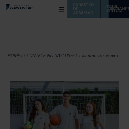
≡
CADASTRO 
TOUR 
DE 
INTRANE
VIRTUAL 
ADMISSÃO
HOME
ACONTECE NO GAYLUSSAC
»
»
AROUND THE WORLD…