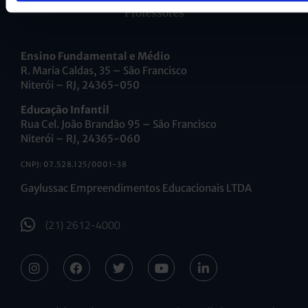
Professores
Ensino Fundamental e Médio
R. Maria Caldas, 35 – São Francisco
Niterói – RJ, 24365-050
Educação Infantil
Rua Cel. João Brandão 95 – São Francisco
Niterói – RJ, 24365-060
CNPJ: 07.528.125/0001-38
Gaylussac Empreendimentos Educacionais LTDA
(21) 2612-4000