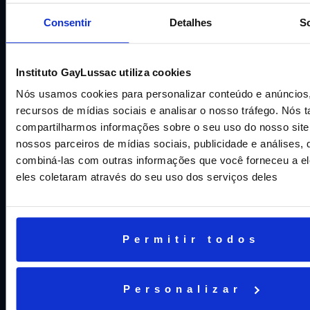
Consentir
Detalhes
S
CNPJ: 16.707.495/0001-23
Cognita Brasil Participacoes LTDA
Instituto GayLussac utiliza cookies
Nós usamos cookies para personalizar conteúdo e anúncios,
recursos de mídias sociais e analisar o nosso tráfego. Nós
AJUDA E SUPORTE
compartilharmos informações sobre o seu uso do nosso sit
nossos parceiros de mídias sociais, publicidade e análises
Fale conosco
combiná-las com outras informações que você forneceu a el
eles coletaram através do seu uso dos serviços deles
Trabalhe Conosco
Aviso geral de proteção de dados
Permitir todos
INTRANET
Personalizar
Alunos e Responsáveis