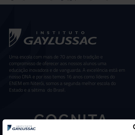
Uma escola com mais de 70 anos de tradição e
compromisso de oferecer aos nossos alunos uma
educação inovadora e de vanguarda. A excelência está em
nosso DNA e por isso temos 16 anos como líderes do
ENEM em Niterói, somos a segunda melhor escola do
Estado e a sétima do Brasil.