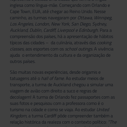
inglesa como língua-mãe. Começando com Orlando e
Cape Town, EUA, até chegar ao Reino Unido. Nesse
caminho, as turmas navegaram por
Ottawa, Winnipeg,
Los Angeles, London, New York, San Diego, Sydney,
Auckland, Dublin, Cardiff, Liverpool e Edinburgh
. Para a
compreensão dos países, há a apresentação de hábitos
típicos das cidades – da culinária, através das
cooking
classes
, aos esportes com os
school outings.
A vivência
ajuda o entendimento da cultura e da organização de
outros países.
São muitas novas experiências, desde origamis e
tatuagens até o
hall of fame
. Ao estudar meios de
transporte, a turma de Auckland chegou a simular uma
viagem de avião com direito a suco e regras de
decolagem! A turma de Orlando fez passaportes com as
suas fotos e pesquisou com a professora como é o
turismo na cidade e como se viaja. Ao estudar
United
Kingdom
, a turma Cardiff pôde compreender também a
relação histórica da realeza com o contexto político:
“The