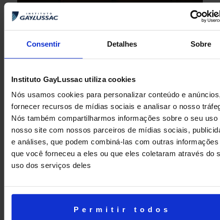
Clique
aqui
e confira mais sobre o espetáculo que
encantou nossos alunos!
Consentir
Detalhes
Sobre
ANTERIOR
PRÓXIMA
Instituto GayLussac utiliza cookies
World Book Day 2026: Quando livros e crianças se encontram
Mês das mulheres
Nós usamos cookies para personalizar conteúdo e anúncios
fornecer recursos de mídias sociais e analisar o nosso tráfe
Nós também compartilharmos informações sobre o seu uso
nosso site com nossos parceiros de mídias sociais, publici
e análises, que podem combiná-las com outras informações
que você forneceu a eles ou que eles coletaram através do 
uso dos serviços deles
Permitir todos