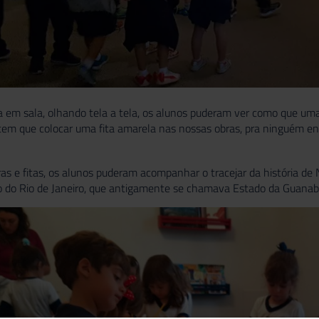
 em sala, olhando tela a tela, os alunos puderam ver como que uma 
tem que colocar uma fita amarela nas nossas obras, pra ninguém enc
s e fitas, os alunos puderam acompanhar o tracejar da história de Ni
o do Rio de Janeiro, que antigamente se chamava Estado da Guanab