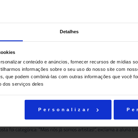
Detalhes
cookies
sonalizar conteúdo e anúncios, fornecer recursos de mídias soc
ilharmos informações sobre o seu uso do nosso site com noss
ises, que podem combiná-las com outras informações que você fo
o dos serviços deles
Personalizar
Pe
, os alunos foram convidados pela guia Flavia Savana a virarem artis
osta foi categórica: “Mas nós já somos artistas!”, exclama a aluna Li