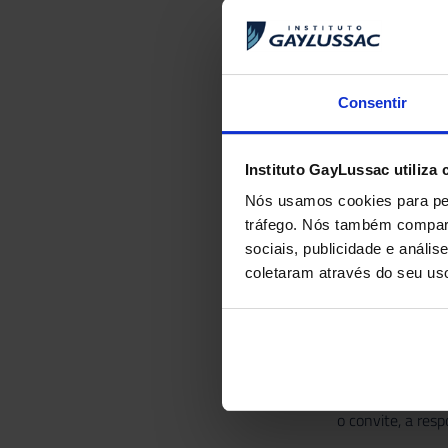
Consentir
Instituto GayLussac utiliza 
Nós usamos cookies para per
tráfego. Nós também compart
sociais, publicidade e anál
coletaram através do seu us
No fim da visita
o convite, a resp