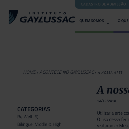
CADASTRO DE ADMISSÃO
QUEM SOMOS
O QUE
HOME
ACONTECE NO GAYLUSSAC
»
»
A NOSSA ARTE
A noss
13/12/2018
CATEGORIAS
Utilizar a arte 
Be Well
(6)
O uso dessa ferr
Bilíngue, Middle & High
visitaram o Muse