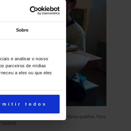
Sobre
iais e analisar o nosso
os parceiros de mídias
rneceu a eles ou que eles
rmitir todos
tas de verdade, pintando os seus próprios quadros. Para
s Haddad.