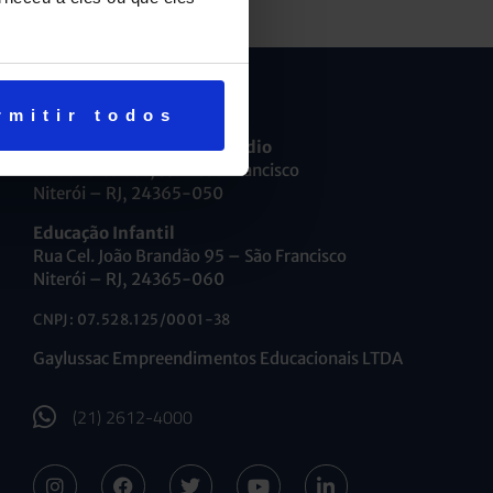
rmitir todos
Ensino Fundamental e Médio
R. Maria Caldas, 35 – São Francisco
Niterói – RJ, 24365-050
Educação Infantil
Rua Cel. João Brandão 95 – São Francisco
Niterói – RJ, 24365-060
CNPJ: 07.528.125/0001-38
Gaylussac Empreendimentos Educacionais LTDA
(21) 2612-4000