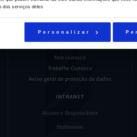
o dos serviços deles
Personalizar
Pe
AJUDA E SUPORTE
Fale conosco
Trabalhe Conosco
Aviso geral de proteção de dados
INTRANET
Alunos e Responsáveis
Professores