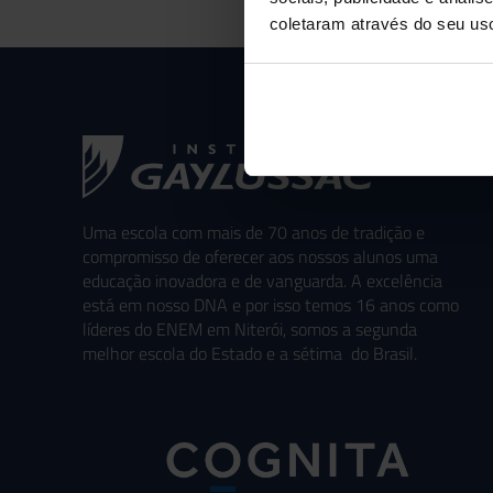
coletaram através do seu us
Uma escola com mais de 70 anos de tradição e
compromisso de oferecer aos nossos alunos uma
educação inovadora e de vanguarda. A excelência
está em nosso DNA e por isso temos 16 anos como
líderes do ENEM em Niterói, somos a segunda
melhor escola do Estado e a sétima do Brasil.