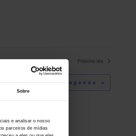
Próximo dia
Adicionar agenda
Sobre
iais e analisar o nosso
os parceiros de mídias
rneceu a eles ou que eles