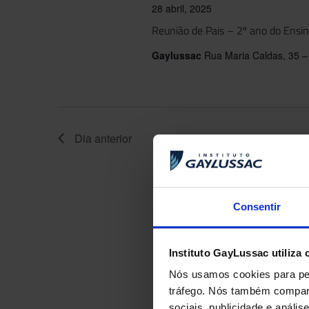
chave.
de
28 abril, 2025
Reunião de Pais – 2º ano do Ens
Eventos
Gaylussac
Rua Maria Caldas, 35 – 
Dia anterior
Consentir
Instituto GayLussac utiliza 
Nós usamos cookies para per
tráfego. Nós também compart
sociais, publicidade e anál