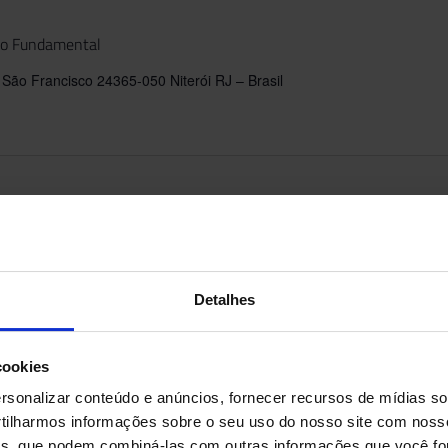
ino Fundamental
São Francisco 24365-050 Niterói RJ – Brasil
Detalhes
cookies
sonalizar conteúdo e anúncios, fornecer recursos de mídias soc
ilharmos informações sobre o seu uso do nosso site com noss
ises, que podem combiná-las com outras informações que você fo