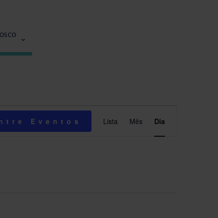
NOSCO
Navegação
ntre Eventos
Lista
Mês
Dia
do
visual
Evento