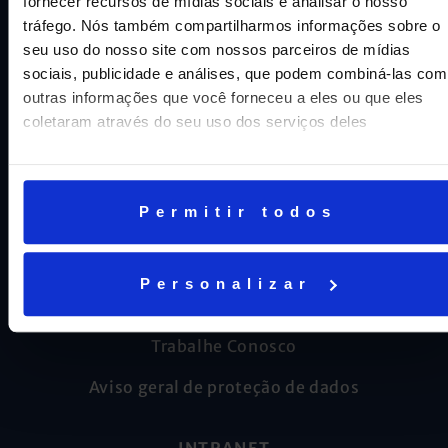
fornecer recursos de mídias sociais e analisar o nosso
tráfego. Nós também compartilharmos informações sobre o
seu uso do nosso site com nossos parceiros de mídias
sociais, publicidade e análises, que podem combiná-las com
outras informações que você forneceu a eles ou que eles
coletaram através do seu uso dos serviços deles
CNPJ: 16.707.495/0001-23
Cognita Brasil Participacoes LTDA
Permitir todos
AJUDA E SUPORTE
Personalizar
Fale conosco
Trabalhe Conosco
Aviso geral de proteção de dados
INTRANET