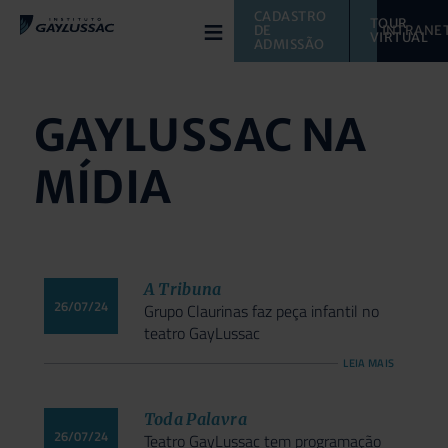
≡
CADASTRO 
TOUR 
DE 
INTRANE
VIRTUAL 
ADMISSÃO
GAYLUSSAC NA
MÍDIA
A Tribuna
26/07/24
Grupo Claurinas faz peça infantil no
teatro GayLussac
LEIA MAIS
Toda Palavra
26/07/24
Teatro GayLussac tem programação