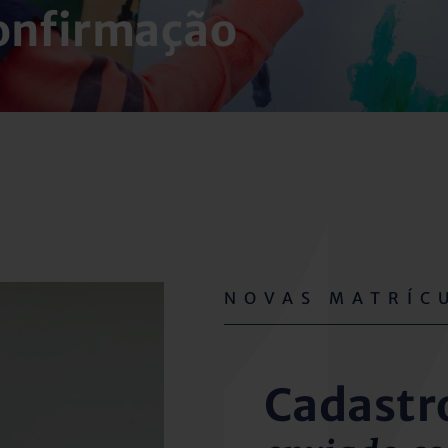
onfirmação
NOVAS MATRÍC
Cadastr