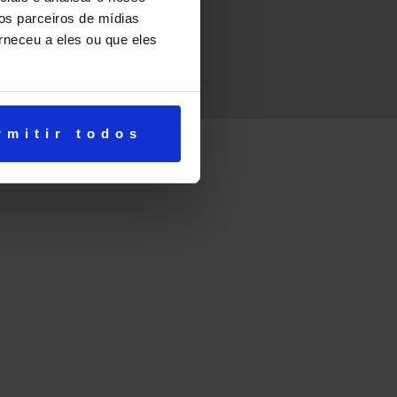
os parceiros de mídias
rneceu a eles ou que eles
rmitir todos