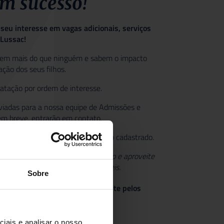
m sucesso!
seu interesse em vagas adicionais, serviços
yLussac!
cem mais do que ninguém e sabem o impacto
ção dos seus filhos.
tratação por ordem de interesse.
iadas para a nossa equipe de Admissões e
em breve, entrarão em contato.
 de confirmação para o endereço cadastrado.
ixa de Promoções ou Lixo Eletrônico e aproveite
à sua lista de remetentes confiáveis.
Sobre
sa equipe de Admissões diretamente pelos
pp
iais e analisar o nosso