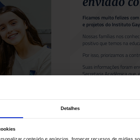
enviado co
Ficamos muito felizes com 
e projetos do Instituto Ga
Nossas famílias nos conhe
positivo que temos na educa
Por isso, priorizamos a con
Suas informações foram env
Secretaria Acadêmica que, 
Também enviamos um e-mail
Lembre-se de verificar a ca
para adicionar o GayLussac 
Detalhes
Se preferir, fale com nos
nossos canais oficiais:
cookies
Falar pelo Whatsa
sonalizar conteúdo e anúncios, fornecer recursos de mídias soc