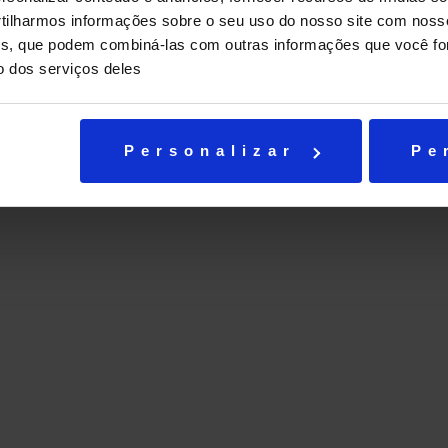
ilharmos informações sobre o seu uso do nosso site com noss
Enviar e-mail
ises, que podem combiná-las com outras informações que você fo
o dos serviços deles
Personalizar
Pe