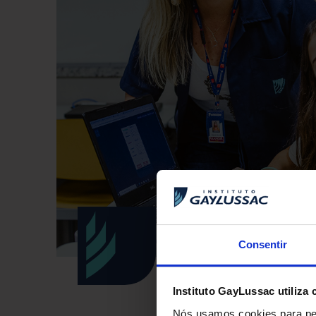
Consentir
Instituto GayLussac utiliza 
Nós usamos cookies para per