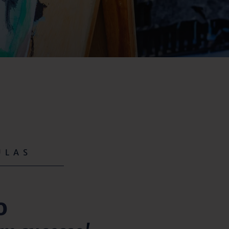
ULAS
o