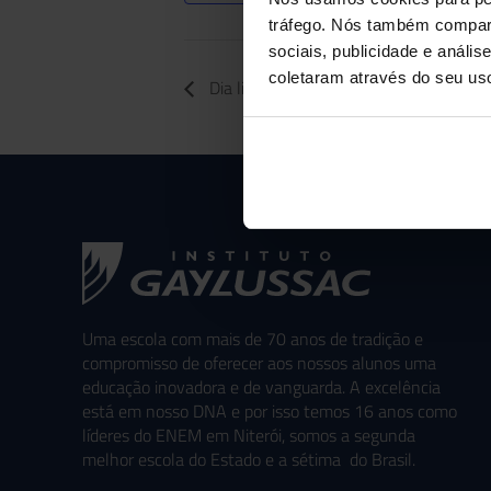
tráfego. Nós também compart
sociais, publicidade e anál
coletaram através do seu us
Dia livre para alunos
Uma escola com mais de 70 anos de tradição e
compromisso de oferecer aos nossos alunos uma
educação inovadora e de vanguarda. A excelência
está em nosso DNA e por isso temos 16 anos como
líderes do ENEM em Niterói, somos a segunda
melhor escola do Estado e a sétima do Brasil.