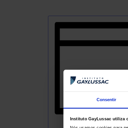
Consentir
Instituto GayLussac utiliza 
Adicionar ao c
Nós usamos cookies para per