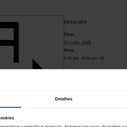
DETALHES
Data:
23 junho, 2025
Hora:
6:30 pm - 8:00 pm
-03
Detalhes
cookies
alendário
sonalizar conteúdo e anúncios, fornecer recursos de mídias soc