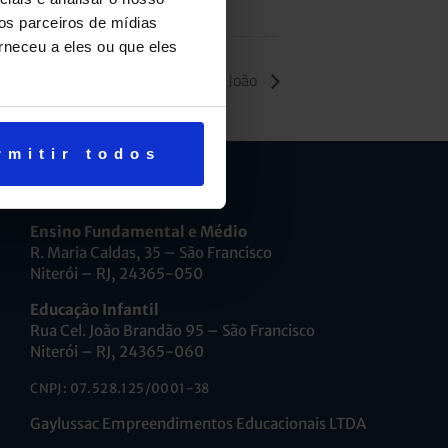
os parceiros de mídias
rneceu a eles ou que eles
São João
rmitir todos
Ensino Fundamental e Médio
R. Maria Caldas, 35 – São Francisco
Niterói – RJ, 24365-050
Educação Infantil
Rua Cel. João Brandão 95 – São Francisco
Niterói – RJ, 24365-060
CNPJ: 07.528.125/0001-38
Gaylussac Empreendimentos Educacionais LTDA