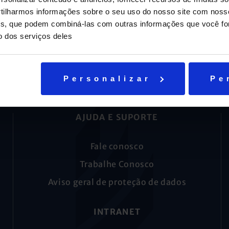
ilharmos informações sobre o seu uso do nosso site com noss
ises, que podem combiná-las com outras informações que você fo
o dos serviços deles
Personalizar
Pe
AJUDA E SUPORTE
Fale conosco
Trabalhe Conosco
Aviso geral de proteção de dados
INTRANET