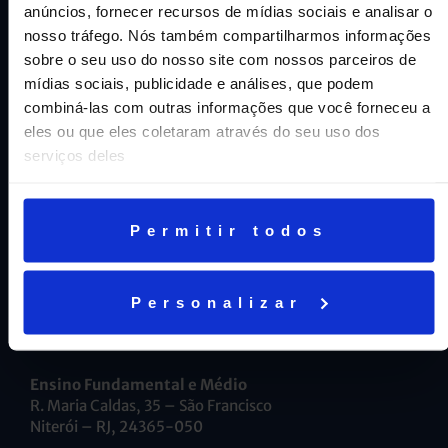
anúncios, fornecer recursos de mídias sociais e analisar o
AJUDA E SUPORTE
nosso tráfego. Nós também compartilharmos informações
sobre o seu uso do nosso site com nossos parceiros de
Fale conosco
mídias sociais, publicidade e análises, que podem
combiná-las com outras informações que você forneceu a
Trabalhe Conosco
eles ou que eles coletaram através do seu uso dos
serviços deles
Aviso geral de proteção de dados
INTRANET
Permitir todos
Alunos e Responsáveis
Personalizar
Professores
Ensino Fundamental e Médio
R. Maria Caldas, 35 – São Francisco
Niterói – RJ, 24365-050