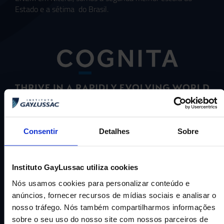
Estado e a sétima do Brasil.
CNPJ: 16.707.495/0001-23
Cognita Brasil Participacoes LTDA
Consentir
Detalhes
Sobre
AJUDA E SUPORTE
Instituto GayLussac utiliza cookies
Nós usamos cookies para personalizar conteúdo e
anúncios, fornecer recursos de mídias sociais e analisar o
Fale conosco
nosso tráfego. Nós também compartilharmos informações
Trabalhe Conosco
sobre o seu uso do nosso site com nossos parceiros de