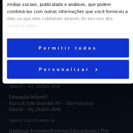
mídias sociais, publicidade e análises, que podem
Aviso geral de proteção de dados
combiná-las com outras informações que você forneceu a
eles ou que eles coletaram através do seu uso dos
INTRANET
serviços deles
Alunos e Responsáveis
Permitir todos
Professores
Personalizar
Ensino Fundamental e Médio
R. Maria Caldas, 35 – São Francisco
Niterói – RJ, 24365-050
Educação Infantil
Rua Cel. João Brandão 95 – São Francisco
Niterói – RJ, 24365-060
CNPJ: 07.528.125/0001-38
Gaylussac Empreendimentos Educacionais LTDA