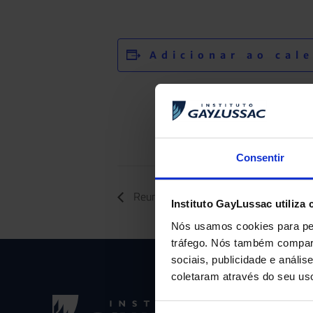
Adicionar ao cal
Consentir
Reunião de Pais (Programa Bilíngue M
Instituto GayLussac utiliza 
Nós usamos cookies para per
tráfego. Nós também compart
sociais, publicidade e anál
coletaram através do seu us