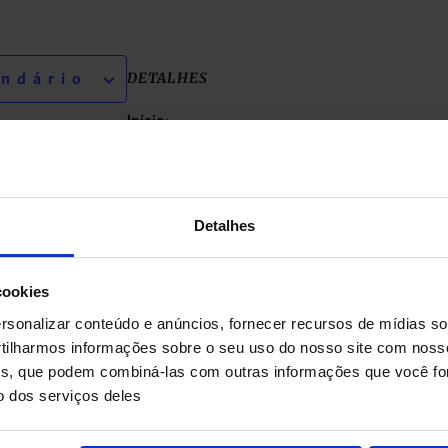
DETALHES
endário
Início:
19 junho, 2025
Final:
22 junho, 2025
Detalhes
iddle) – 8° ano do Ensino Fundamental
cookies
sonalizar conteúdo e anúncios, fornecer recursos de mídias soc
ilharmos informações sobre o seu uso do nosso site com noss
ises, que podem combiná-las com outras informações que você fo
o dos serviços deles
AJUDA E SUPORTE