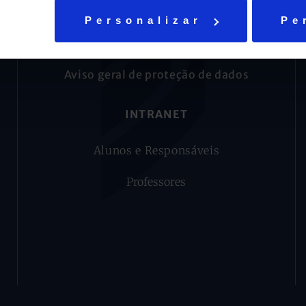
Personalizar
Pe
Fale conosco
Trabalhe Conosco
Aviso geral de proteção de dados
INTRANET
Alunos e Responsáveis
Professores