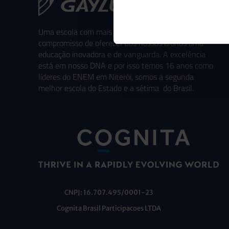
Uma escola com mais de 70 anos de tradição e
compromisso de oferecer aos nossos alunos uma
educação inovadora e de vanguarda. A excelência
está em nosso DNA e por isso temos 16 anos como
líderes do ENEM em Niterói, somos a segunda
melhor escola do Estado e a sétima do Brasil.
CNPJ: 16.707.495/0001-23
Cognita Brasil Participacoes LTDA