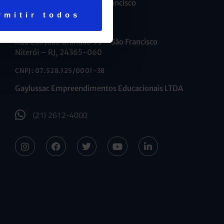
R. Maria Caldas, 35 – São Francisco
Niterói – RJ, 24365-050
rmitir todos
Educação Infantil
Rua Cel. João Brandão 95 – São Francisco
Niterói – RJ, 24365-060
CNPJ: 07.528.125/0001-38
Gaylussac Empreendimentos Educacionais LTDA
(21) 2612-4000